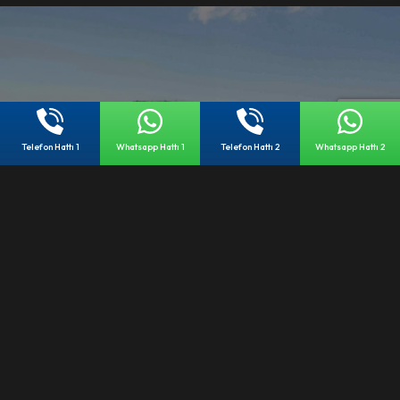
FULL CITY TRAVEL
Telefon Hattı 1
Whatsapp Hattı 1
Telefon Hattı 2
Whatsapp Hattı 2
Araç Kiralama Teklif
Formu